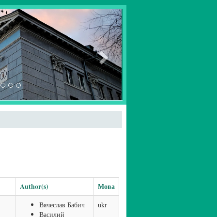
Author(s)
Мова
Вячеслав Бабич
ukr
Василий