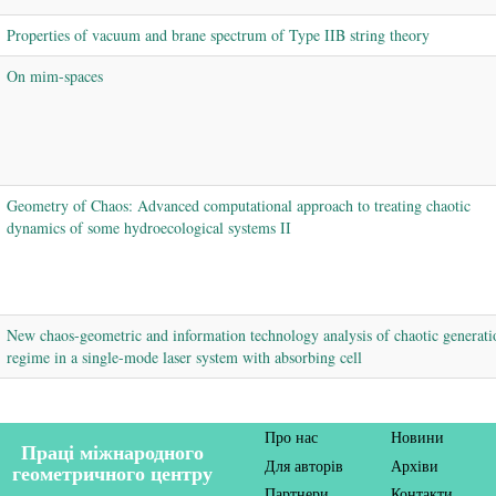
Properties of vacuum and brane spectrum of Type IIB string theory
On mim-spaces
Geometry of Chaos: Advanced computational approach to treating chaotic
dynamics of some hydroecological systems II
New chaos-geometric and information technology analysis of chaotic generati
regime in a single-mode laser system with absorbing cell
Про нас
Новини
Праці міжнародного
Для авторів
Архіви
геометричного центру
Партнери
Контакти