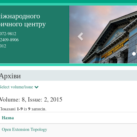
міжнародного
ричного центру
072-9812
2409-8906
012
Архіви
Select volume/issue
Volume: 8, Issue: 2, 2015
1-9
9
Показані
із
записів.
Назва
Open Extension Topology