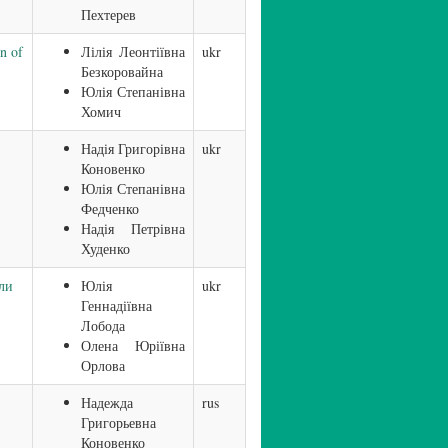
Пехтерев
n of
Лілія Леонтіївна
ukr
Безкоровайна
Юлія Степанівна
Хомич
Надія Григорівна
ukr
Коновенко
Юлія Степанівна
Федченко
Надія Петрівна
Худенко
ли
Юлія
ukr
Геннадіївна
Лобода
Олена Юріївна
Орлова
Надежда
rus
Григорьевна
Коновенко