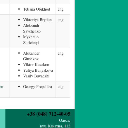
Tetiana Obikhod
eng
Viktoriya Brydun
eng
Aleksandr
Savchenko
Mykhailo
Zarichnyi
Alexander
eng
Glushkov
Viktor Kuzakon
Yuliya Bunyakova
Vasily Buyadzhi
on
Georgy Prepelitsa
eng
+38 (048) 712-40-05
Одеса,
вул. Канатна, 112