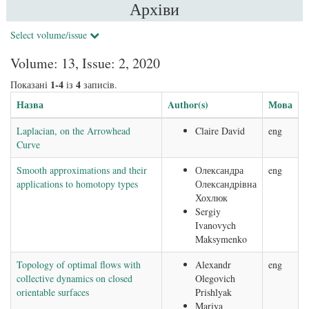
Архіви
Select volume/issue
Volume: 13, Issue: 2, 2020
1-4
4
Показані
із
записів.
Назва
Author(s)
Мова
Laplacian, on the Arrowhead
Claire David
eng
Curve
Smooth approximations and their
Олександра
eng
applications to homotopy types
Олександрівна
Хохлюк
Sergiy
Ivanovych
Maksymenko
Topology of optimal flows with
Alexandr
eng
collective dynamics on closed
Olegovich
orientable surfaces
Prishlyak
Mariya