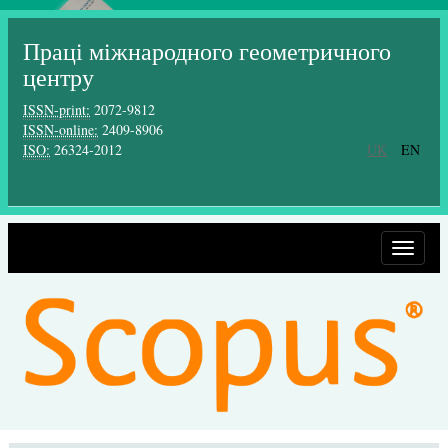
Праці міжнародного геометричного
центру
ISSN-print:
2072-9812
ISSN-online:
2409-8906
ISO:
26324-2012
UK
EN
Toggle
navigat