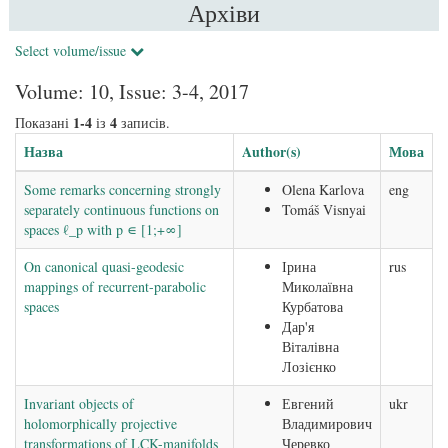
Архіви
Select volume/issue
Volume: 10, Issue: 3-4, 2017
1-4
4
Показані
із
записів.
Назва
Author(s)
Мова
Some remarks concerning strongly
Olena Karlova
eng
separately continuous functions on
Tomáš Visnyai
spaces ℓ_p with p ∊ [1;+∞]
On canonical quasi-geodesic
Ірина
rus
mappings of recurrent-parabolic
Миколаївна
spaces
Курбатова
Дар'я
Віталівна
Лозієнко
Invariant objects of
Евгений
ukr
holomorphically projective
Владимирович
transformations of LCK-manifolds
Черевко