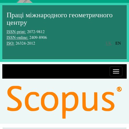
Праці міжнародного геометричного
центру
ISSN-print:
2072-9812
ISSN-online:
2409-8906
ISO:
26324-2012
UK
EN
Toggle
navigat